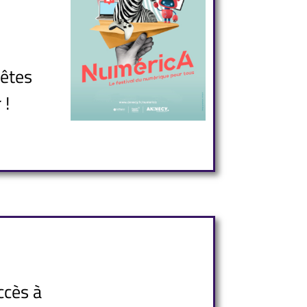
 êtes
 !
cès à