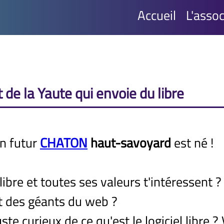
Accueil
L'assoc
t de la Yaute qui envoie du libre
un futur
CHATON
haut-savoyard
est né !
l libre et toutes ses valeurs t'intéressent 
 des géants du web ?
ste curieux de ce qu'est le logiciel libre 