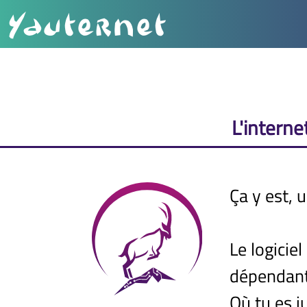
YauteRnet
L'interne
Ça y est, 
Le logicie
dépendant
Où tu es ju